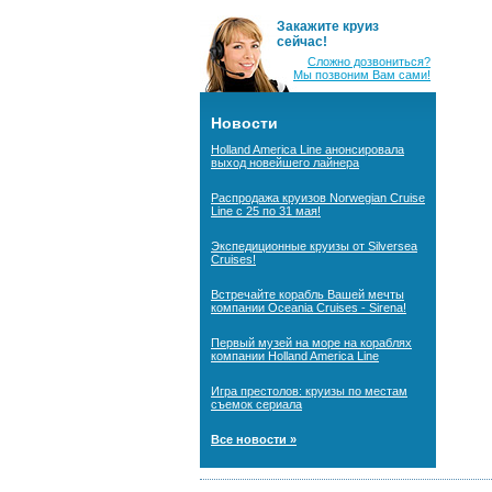
Закажите круиз
сейчас!
Сложно дозвониться?
Мы позвоним Вам сами!
Новости
Holland America Line анонсировала
выход новейшего лайнера
Распродажа круизов Norwegian Cruise
Line с 25 по 31 мая!
Экспедиционные круизы от Silversea
Cruises!
Встречайте корабль Вашей мечты
компании Oceania Cruises - Sirena!
Первый музей на море на кораблях
компании Holland America Line
Игра престолов: круизы по местам
съемок сериала
Все новости »