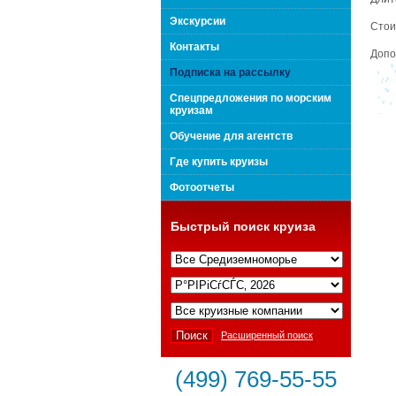
поколения "Вип Круиз
Экскурсии
Стои
Контакты
Допо
Подписка на рассылку
Спецпредложения по морским
круизам
Обучение для агентств
Где купить круизы
Фотоотчеты
Быстрый поиск круиза
Интернешнл"
Расширенный поиск
(499) 769-55-55