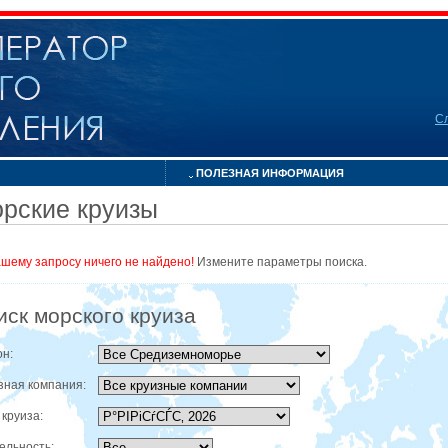
С
ПОЛЕЗНАЯ ИНФОРМАЦИЯ
рские круизы
ашему запросу ничего не найдено!
Измените параметры поиска.
иск морского круиза
он:
зная компания:
 круиза:
ельность: