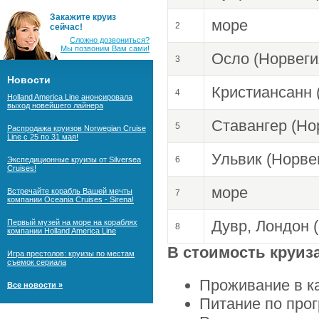
Закажите круиз
море
2
сейчас!
Сложно дозвониться?
Мы позвоним Вам сами!
Осло (Норвеги
3
Новости
Кристиансанн 
4
Holland America Line анонсировала
выход новейшего лайнера
Ставангер (Но
5
Распродажа круизов Norwegian Cruise
Line с 25 по 31 мая!
Ульвик (Норве
6
Экспедиционные круизы от Silversea
Cruises!
море
Встречайте корабль Вашей мечты
7
компании Oceania Cruises - Sirena!
Дувр, Лондон 
Первый музей на море на кораблях
8
компании Holland America Line
В стоимость круиз
Игра престолов: круизы по местам
съемок сериала
Проживание в к
Все новости »
Питание по прог