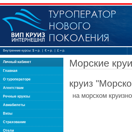
Туроператор нового
Внутренние курсы: $ = р. | € = р. | £ = р.
Морские кру
Личный кабинет
Главная
О туроператоре
круиз "Морско
Агентствам
на морском круизн
Речные круизы
Авиабилеты
Визы
Страхование
Отели