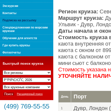
поколения "Вип Круиз
Экскурсии
Регион круиза:
Сев
Контакты
Маршрут круиза:
Ду
Подписка на рассылку
Ульвик - Дувр, Лонд
Спецпредложения по морским
Даты начала и око
круизам
Стоимость круиза в
Обучение для агентств
каюта внутренняя о
Где купить круизы
каюта с окном от 89
Фотоотчеты
каюта с балконом от
мини сьют с балконо
Быстрый поиск круиза
Стоимость указана 
УТОЧНЯЙТЕ НАЛИЧ
Интернешнл"
Расширенный поиск
Порт
День
(499) 769-55-55
Дувр, Лондон 
1