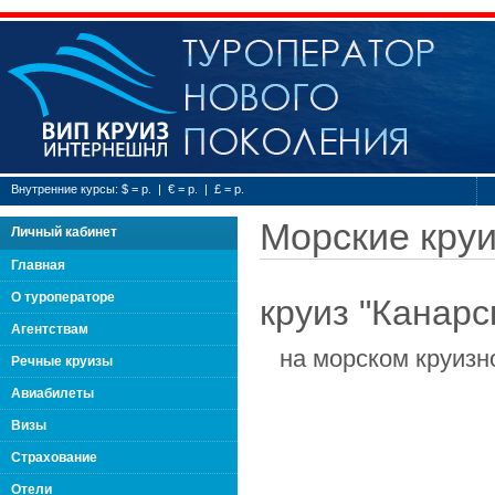
Туроператор нового
Внутренние курсы: $ = р. | € = р. | £ = р.
Морские кру
Личный кабинет
Главная
О туроператоре
круиз "Канарс
Агентствам
на морском круиз
Речные круизы
Авиабилеты
Визы
Страхование
Отели