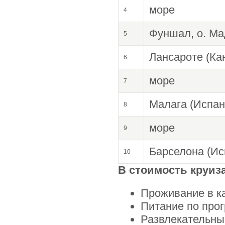
море
4
Фуншал, о. Ма
5
Лансароте (Ка
6
море
7
Малага (Испан
8
море
9
Барселона (Ис
10
В стоимость круиз
Проживание в к
Питание по прог
Развлекательны