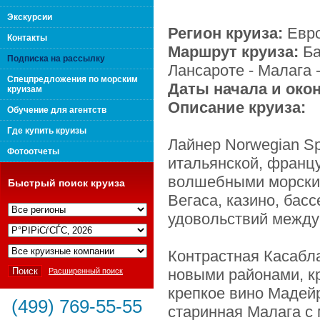
поколения "Вип Круиз
Экскурсии
Регион круиза:
Евр
Контакты
Маршрут круиза:
Ба
Подписка на рассылку
Лансароте - Малага 
Спецпредложения по морским
Даты начала и око
круизам
Описание круиза:
Обучение для агентств
Где купить круизы
Лайнер Norwegian Spi
Фотоотчеты
итальянской, францу
волшебными морским
Быстрый поиск круиза
Вегаса, казино, басс
удовольствий между
Интернешнл"
Контрастная Касабл
новыми районами, к
Расширенный поиск
крепкое вино Мадейр
(499) 769-55-55
старинная Малага с 