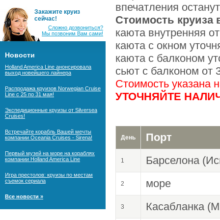
впечатления останут
Закажите круиз
Стоимость круиза в
сейчас!
Сложно дозвониться?
каюта внутренняя от
Мы позвоним Вам сами!
каюта с окном уточн
Новости
каюта с балконом у
Holland America Line анонсировала
сьют с балконом от 
выход новейшего лайнера
Стоимость указана 
Распродажа круизов Norwegian Cruise
УТОЧНЯЙТЕ НАЛИЧ
Line с 25 по 31 мая!
Экспедиционные круизы от Silversea
Cruises!
Встречайте корабль Вашей мечты
Порт
День
компании Oceania Cruises - Sirena!
Первый музей на море на кораблях
Барселона (Ис
компании Holland America Line
1
Игра престолов: круизы по местам
море
съемок сериала
2
Все новости »
Касабланка (М
3