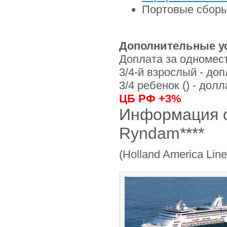
Портовые сборы
Дополнительные у
Доплата за одномес
3/4-й взрослый - до
3/4 ребенок () - дол
ЦБ РФ +3%
Информация о
Ryndam****
(Holland America Lin