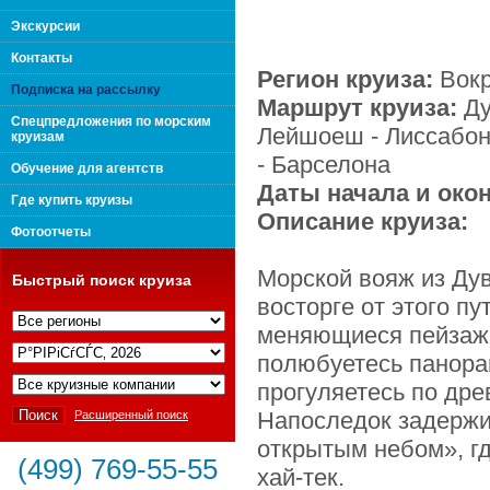
поколения "Вип Круиз
Экскурсии
Контакты
Регион круиза:
Вок
Подписка на рассылку
Маршрут круиза:
Ду
Спецпредложения по морским
Лейшоеш - Лиссабон 
круизам
- Барселона
Обучение для агентств
Даты начала и око
Где купить круизы
Описание круиза:
Фотоотчеты
Морской вояж из Дув
Быстрый поиск круиза
восторге от этого п
меняющиеся пейзажи
Интернешнл"
полюбуетесь панорам
прогуляетесь по др
Напоследок задержи
Расширенный поиск
открытым небом», гд
(499) 769-55-55
хай-тек.