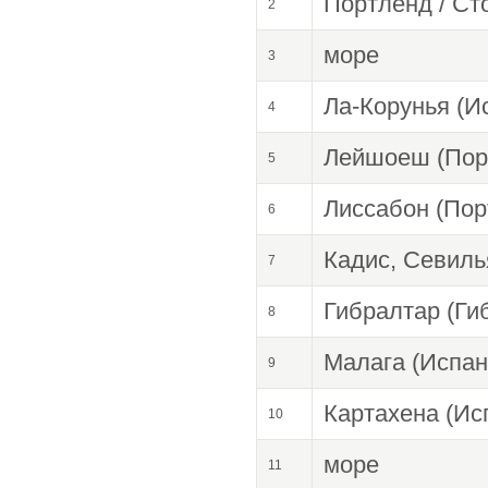
Портленд / Ст
2
море
3
Ла-Корунья (И
4
Лейшоеш (Пор
5
Лиссабон (Пор
6
Кадиc, Севиль
7
Гибралтар (Ги
8
Малага (Испан
9
Картахена (Ис
10
море
11