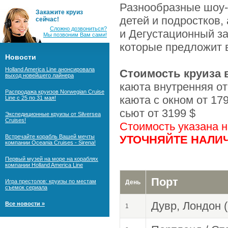
Разнообразные шоу-
Закажите круиз
детей и подростков,
сейчас!
Сложно дозвониться?
и Дегустационный за
Мы позвоним Вам сами!
которые предложит 
Новости
Holland America Line анонсировала
Стоимость круиза в
выход новейшего лайнера
каюта внутренняя от
Распродажа круизов Norwegian Cruise
каюта с окном от 17
Line с 25 по 31 мая!
сьют от 3199 $
Экспедиционные круизы от Silversea
Cruises!
Стоимость указана 
Встречайте корабль Вашей мечты
УТОЧНЯЙТЕ НАЛИЧ
компании Oceania Cruises - Sirena!
Первый музей на море на кораблях
компании Holland America Line
Порт
Игра престолов: круизы по местам
День
съемок сериала
Дувр, Лондон 
Все новости »
1