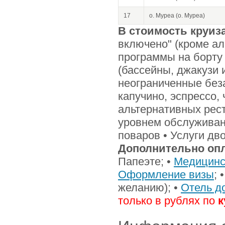
17
о. Муреа (о. Муреа)
В стоимость круиз
включено" (кроме ал
программы на борту
(бассейны, джакузи и
неограниченные без
капучино, эспрессо,
альтернативных рес
уровнем обслуживан
поваров • Услуги дв
Дополнительно оп
Папеэте; •
Медицинс
Оформление визы
; 
желанию); •
Отель д
только в рублях по
к