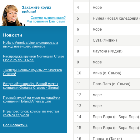
Закажите круиз
4
море
сейчас!
Сложно дозвониться?
5
Нумеа (Новая Каледония)
Мы позвоним Вам сами!
6
море
Новости
7
Сува (Фиджи)
Holland America Line анонсировала
выход новейшего лайнера
8
Лаутока (Фиджи)
Распродажа круизов Norwegian Cruise
Line с 25 по 31 мая!
9
море
Экспедиционные круизы от Silversea
10
Апиа (о. Самоа)
Cruises!
Встречайте корабль Вашей мечты
11
Паго-Паго (о. Самоа)
компании Oceania Cruises - Sirena!
12
море
Первый музей на море на кораблях
компании Holland America Line
13
море
Игра престолов: круизы по местам
съемок сериала
14
Бора-Бора (о. Бора-Бора)
Все новости »
15
Бора-Бора (о. Бора-Бора)
16
Папеэте (Таити)