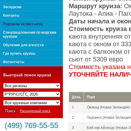
Маршрут круиза:
Ок
поколения "Вип Круиз
Экскурсии
Лаутока - Апиа - Паг
Контакты
Даты начала и око
Подписка на рассылку
Стоимость круиза в
Спецпредложения по морским
каюта внутренняя от
круизам
каюта с окном от 33
Обучение для агентств
каюта с балконом от
Где купить круизы
сьют от 5309 евро
Фотоотчеты
Стоимость указана 
УТОЧНЯЙТЕ НАЛИЧ
Быстрый поиск круиза
Интернешнл"
День
Порт
1
Окленд (Новая Зеландия)
Расширенный поиск
2
Тауранга (Новая Зеландия
(499) 769-55-55
3
Бей-оф-Айлендс (Новая З