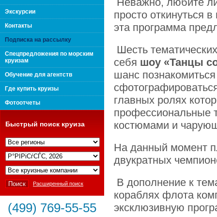
Неважно, любите ли 
поколения "Вип Круиз
Экскурсии
просто откинуться в
эта программа предл
Контакты
Подписка на рассылку
Шесть тематических
Спецпредложения по морским
себя
шоу «Танцы с
круизам
шанс познакомиться 
Обучение для агентств
сфотографироваться 
Где купить круизы
главных ролях кото
Фотоотчеты
профессиональные 
костюмами и чарующ
Быстрый поиск круиза
На данный момент п
Интернешнл"
двукратных чемпио
В дополнение к тем
Расширенный поиск
кораблях флота комп
(499) 769-55-55
эксклюзивную прогр