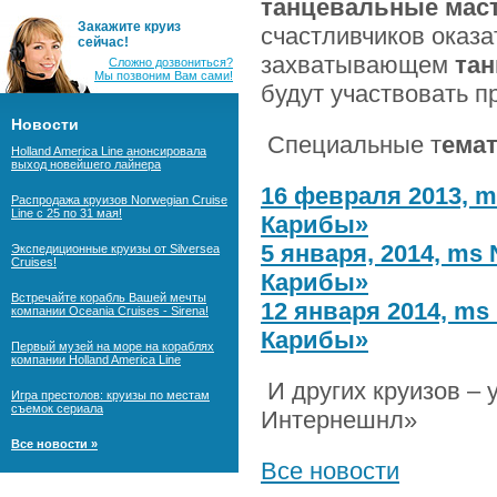
танцевальные мас
Закажите круиз
счастливчиков оказа
сейчас!
захватывающем
тан
Сложно дозвониться?
Мы позвоним Вам сами!
будут участвовать 
Новости
Специальные т
емат
Holland America Line анонсировала
выход новейшего лайнера
16 февраля 2013, 
Распродажа круизов Norwegian Cruise
Line с 25 по 31 мая!
Карибы»
5 января, 2014, ms
Экспедиционные круизы от Silversea
Cruises!
Карибы»
Встречайте корабль Вашей мечты
12 января 2014, m
компании Oceania Cruises - Sirena!
Карибы»
Первый музей на море на кораблях
компании Holland America Line
И других круизов – 
Игра престолов: круизы по местам
съемок сериала
Интернешнл»
Все новости »
Все новости