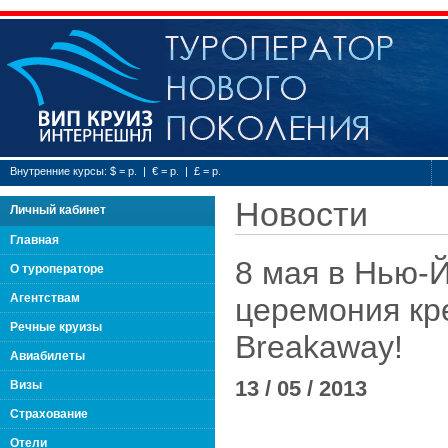
Туроператор нового
Внутренние курсы: $ = р. | € = р. | £ = р.
Новости
Личный кабинет
Главная
8 мая в Нью-
О туроператоре
Агентствам
церемония кр
Речные круизы
Breakaway!
Авиабилеты
13 / 05 / 2013
Визы
Страхование
Отели