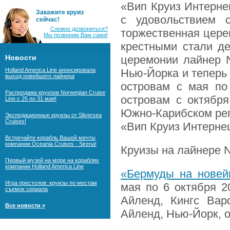
«Вип Круиз Интерне
Закажите круиз
с удовольствием 
сейчас!
Сложно дозвониться?
торжественная цере
Мы позвоним Вам сами!
крестными стали де
Новости
церемонии лайнер N
Holland America Line анонсировала
Нью-Йорка и теперь
выход новейшего лайнера
островам с мая по 
Распродажа круизов Norwegian Cruise
островам с октября
Line с 25 по 31 мая!
Южно-Карибском рег
Экспедиционные круизы от Silversea
Cruises!
«Вип Круиз Интерне
Встречайте корабль Вашей мечты
компании Oceania Cruises - Sirena!
Круизы на лайнере 
Первый музей на море на кораблях
компании Holland America Line
«Бермуды на новей
Игра престолов: круизы по местам
мая по 6 октября 2
съемок сериала
Айленд, Кингс Вар
Все новости »
Айленд, Нью-Йорк, от