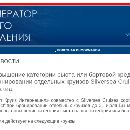
С
ПОЛЕЗНАЯ ИНФОРМАЦИЯ
вости
вышение категории сьюта или бортовой кред
онировании отдельных круизов Silversea Crui
06 / 2014
п Круиз Интернешнл» совместно с
Silversea
Cruises
соо
ct
”:при бронировании отдельных круизов до 31 июля Вы 
усов: повышение категории сьюта на две категории или бор
ия действует на следующие круизы: