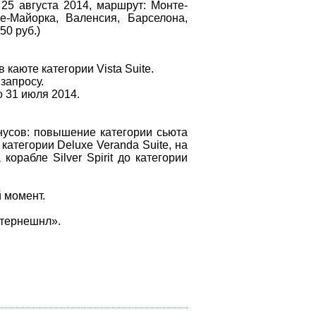
 25 августа 2014, маршрут: Монте-
де-Майорка, Валенсия, Барселона,
250
руб.)
в каюте категории
Vista
Suite
.
запросу.
о 31 июля 2014.
нусов: повышение категории сьюта
 категории
Deluxe
Veranda
Suite
, на
а корабле
Silver
Spirit
до категории
й момент.
нтернешнл».