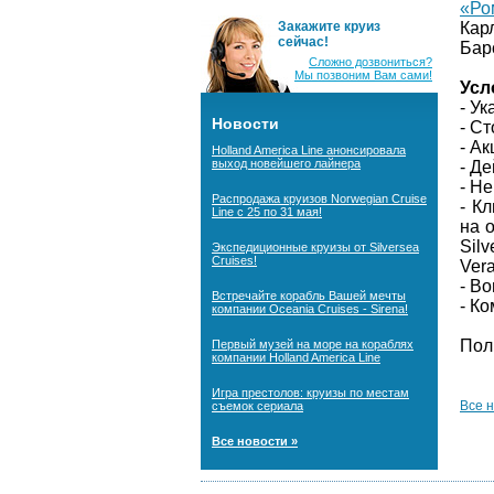
«Ро
Закажите круиз
Кар
сейчас!
Бар
Сложно дозвониться?
Мы позвоним Вам сами!
Усл
- У
Новости
- С
- А
Holland America Line анонсировала
выход новейшего лайнера
- Д
- Н
Распродажа круизов Norwegian Cruise
- К
Line с 25 по 31 мая!
на 
Silv
Экспедиционные круизы от Silversea
Cruises!
Ver
-
Во
Встречайте корабль Вашей мечты
- К
компании Oceania Cruises - Sirena!
Пол
Первый музей на море на кораблях
компании Holland America Line
Игра престолов: круизы по местам
Все 
съемок сериала
Все новости »