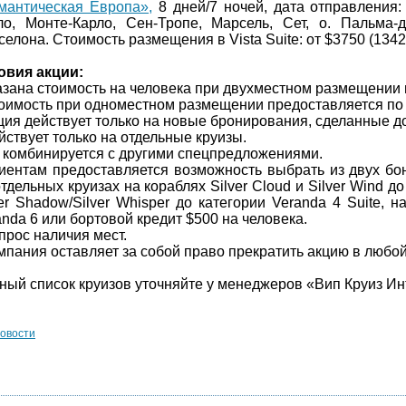
мантическая Европа»,
8 дней/7 ночей, дата отправления:
ло, Монте-Карло, Сен-Тропе, Марсель, Сет, о. Пальма-
селона. Стоимость размещения в
Vista
Suite
: от
$3750 (134
овия акции:
казана стоимость на человека при двухместном размещении 
тоимость при одноместном размещении предоставляется по 
кция действует только на новые бронирования, сделанные д
ействует только на отдельные круизы.
е комбинируется с другими спецпредложениями.
лиентам предоставляется возможность выбрать из двух бо
отдельных круизах на кораблях
Silver
Cloud
и
Silver
Wind
до
er
Shadow
/
Silver
Whisper
до категории
Veranda
4
Suite
, н
anda
6 или бортовой кредит $500 на человека.
прос наличия мест.
омпания оставляет за собой право прекратить акцию в любо
ный список круизов уточняйте у менеджеров «Вип Круиз И
новости