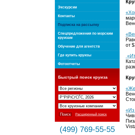
Кру
поколения "Вип Круиз
Экскурсии
«Хо
Контакты
мар
Вен
Подписка на рассылку
Спецпредложения по морским
«Ве
круизам
Рав
от $
Обучение для агентств
Где купить круизы
«Ит
Кат
Фотоотчеты
раз
Быстрый поиск круиза
Кру
«Же
Вен
Интернешнл"
Сто
«Из
Расширенный поиск
Чив
Пиз
Vist
(499) 769-55-55