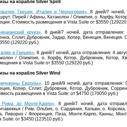
изы на корабле
Silver
Spirit
рватия, Греция, Италия и Черногория»,
8 дней/7 ночей,
шрут: Пирей / Афины, Катаколон / Олимпия, о. Корфу, Котор
еция. Стоимость размещения в
Vista
Suite
от $3550 (129220 
нецианский круиз»,
8 дней/7 ночей, дата отправления:
енна, Сплит, Дубровник, Задар, Копер, Венеция, Венеция.
3550 (129220 руб.)
алия и Греция»,
8 дней/7 ночей, дата отправления: 4 авгу
аколон / Олимпия, о. Корфу, Котор, Дубровник, Котор, Х
мещения в
Vista
Suite
от $3550 (129220 руб.)
изы на корабле
Silver
Wind
мчужины Европы»,
10 дней/9 ночей, дата отправления: 
еция, Копер, Сплит, Дубровник, Котор, Дубровник, Соррен
имость размещения в
Vista
Suite
: от $4750 (170050 руб.)
 Рима до Монте-Карло»,
8 дней/7 ночей, дата отправл
итавеккья / Рим, Ольбия, о. Сардиния, Кальви, о. Корсика
а, Ливорно / Флоренция, Пиза, Монте-Карло, Канны, Мон
a
Suite
: от $3450 (123510 руб.)