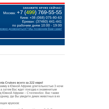
ЗАКАЖИТЕ КРУИЗ СЕЙЧАС!
+7 (
499
) 769-55-55
Москва:
Киев: +38 (068) 075-80-63
Ереван: (37460) 441-441
по рабочим дням 10:00 - 19:00
ложно дозвониться? Мы позвоним Вам сами!
a Cruises всего за 222 евро!
рамму в Южной Африке длительностью 3 ночи
, а затем Вас ждет поездка к знаменитым
од Южной Африки – Стелленбос. Вас также
днику, где Вы увидите диких животных в их
ющих круизов: