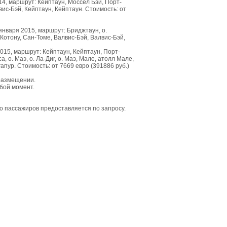
14, маршрут:
Кейптаун, Моссел Бэй, Порт-
вис-Бэй, Кейптаун, Кейптаун. Стоимость: от
 января 2015, маршрут:
Бриджтаун
,
о
.
Котону
,
Сан
-
Томе
,
Валвис
-
Бэй
,
Валвис
-
Бэй
,
2015, маршрут:
Кейптаун, Кейптаун, Порт-
 о. Маэ, о. Ла-Диг, о. Маэ, Мале, атолл Мале,
гапур. Стоимость: от 7669 евро (391886 руб.)
 размещении.
юбой момент.
го пассажиров предоставляется по запросу.