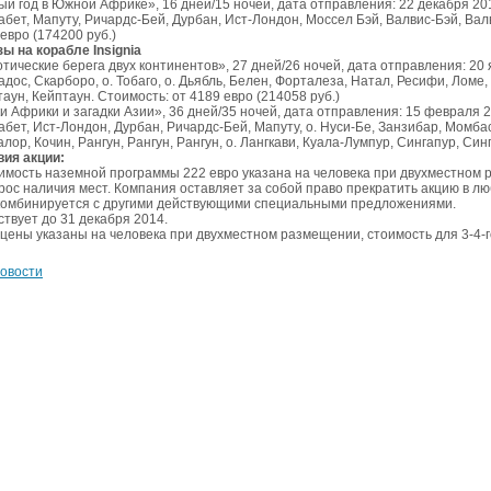
ый год в Южной Африке», 16 дней/15 ночей, дата отправления: 22 декабря 20
бет, Мапуту, Ричардс-Бей, Дурбан, Ист-Лондон, Моссел Бэй, Валвис-Бэй, Вал
евро (174200 руб.)
зы на корабле
Insignia
тические берега двух континентов», 27 дней/26 ночей, дата отправления: 20
адос
,
Скарборо
,
о
.
Тобаго
,
о
.
Дьябль
,
Белен
,
Форталеза
,
Натал
,
Ресифи
,
Ломе
,
таун
,
Кейптаун
. Стоимость: от 4189 евро (214058 руб.)
и Африки и загадки Азии», 36 дней/35 ночей, дата отправления: 15 февраля 
бет, Ист-Лондон, Дурбан, Ричардс-Бей, Мапуту, о. Нуси-Бе, Занзибар, Момбаса,
лор, Кочин, Рангун, Рангун, Рангун, о. Лангкави, Куала-Лумпур, Сингапур, Син
вия акции:
оимость наземной программы 222 евро указана на человека при двухместном
рос наличия мест. Компания оставляет за собой право прекратить акцию в л
 комбинируется с другими действующими специальными предложениями.
ствует до 31 декабря 2014.
 цены указаны на человека при двухместном размещении, стоимость для 3-4-
новости