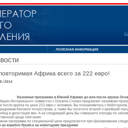
С
ПОЛЕЗНАЯ ИНФОРМАЦИЯ
вости
повторимая Африка всего за 222 евро!
09 / 2014
Наземная программа в Южной Африке до или после круиза Oceani
 Круиз Интернешнл» совместно с Oceania Cruises предлагает наземную прог
и после круиза по цене 222 евро с человека. Вы познакомитесь с Кейптауном
градникам Капского полуострова, а также Вы посетите второй старейший гор
обед и дегустация вин. А на следующий день Вы совершите поездку по запове
ственной среде обитания.
мная программа по специальной цене предлагается при бронировании следу
з на корабле
Nautica
на новогодние праздники