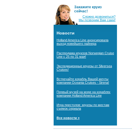
Закажите круиз
сейчас!
Сложно дозвониться?
Мы позвоним Вам сами!
Новости
Holland America Line анонсировала
выход новейшего лайнера
Распродажа круизов Norwegian Cruise
Line с 25 по 31 мая!
Экспедиционные круизы от Silversea
Cruises!
Встречайте корабль Вашей мечты
компании Oceania Cruises - Sirena!
Первый музей на море на кораблях
компании Holland America Line
Игра престолов: круизы по местам
съемок сериала
Все новости »